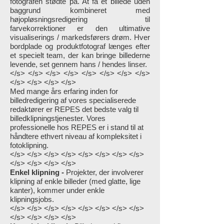
fotografen stødte på. At få et billede uden
baggrund kombineret med
højopløsningsredigering til
farvekorrektioner er den ultimative
visualiserings / markedsførers drøm. Hver
bordplade og produktfotograf længes efter
et specielt team, der kan bringe billederne
levende, set gennem hans / hendes linser.
</s> </s> </s> </s> </s> </s> </s> </s>
</s> </s> </s> </s>
Med mange års erfaring inden for
billedredigering af vores specialiserede
redaktører er REPES det bedste valg til
billedklipningstjenester. Vores
professionelle hos REPES er i stand til at
håndtere ethvert niveau af kompleksitet i
fotoklipning.
</s> </s> </s> </s> </s> </s> </s> </s>
</s> </s> </s> </s>
Enkel klipning -
Projekter, der involverer
klipning af enkle billeder (med glatte, lige
kanter), kommer under enkle
klipningsjobs.
</s> </s> </s> </s> </s> </s> </s> </s>
</s> </s> </s> </s>