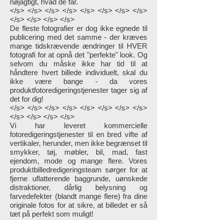
nøjagtigt, hvad de får.
</s> </s> </s> </s> </s> </s> </s> </s>
</s> </s> </s> </s>
De fleste fotografier er dog ikke egnede til
publicering med det samme - der kræves
mange tidskrævende ændringer til HVER
fotografi for at opnå det "perfekte" look. Og
selvom du måske ikke har tid til at
håndtere hvert billede individuelt, skal du
ikke være bange - da vores
produktfotoredigeringstjenester tager sig af
det for dig!
</s> </s> </s> </s> </s> </s> </s> </s>
</s> </s> </s> </s>
Vi har leveret kommercielle
fotoredigeringstjenester til en bred vifte af
vertikaler, herunder, men ikke begrænset til
smykker, tøj, møbler, bil, mad, fast
ejendom, mode og mange flere. Vores
produktbilledredigeringsteam sørger for at
fjerne uflatterende baggrunde, uønskede
distraktioner, dårlig belysning og
farvedefekter (blandt mange flere) fra dine
originale fotos for at sikre, at billedet er så
tæt på perfekt som muligt!