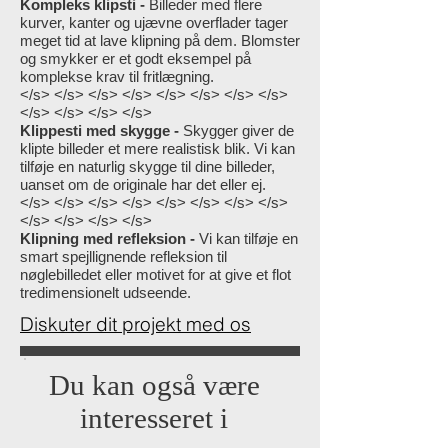
Kompleks klipsti -
Billeder med flere
kurver, kanter og ujævne overflader tager
meget tid at lave klipning på dem. Blomster
og smykker er et godt eksempel på
komplekse krav til fritlægning.
</s> </s> </s> </s> </s> </s> </s> </s>
</s> </s> </s> </s>
Klippesti med skygge -
Skygger giver de
klipte billeder et mere realistisk blik. Vi kan
tilføje en naturlig skygge til dine billeder,
uanset om de originale har det eller ej.
</s> </s> </s> </s> </s> </s> </s> </s>
</s> </s> </s> </s>
Klipning med refleksion -
Vi kan tilføje en
smart spejllignende refleksion til
nøglebilledet eller motivet for at give et flot
tredimensionelt udseende.
Diskuter dit projekt med os
Du kan også være
interesseret i