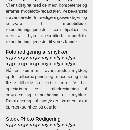
Vi er udstyret med de mest kompetente og
erfarne modefoto-redaktører, velbevandret
i avancerede fotoredigeringsværktøjer og
software til modebillede-
retoucheringstjenester, som hjælper os
med at tilbyde ubesmittede modefoto-
retoucheringstjenester til vores kunder.
Foto redigering af
smykker
</s> </s> </s> </s> </s> </s>
</s> </s> </s> </s> </s> </s>
Når det kommer til avancerede smykker,
spiller billedredigering og retouchering i de
fleste tilfælde en kritisk rolle. Vi har
specialiseret os i billedredigering af
smykker og retouchering af smykker.
Retouchering af smykker kræver akut
opmærksomhed på detaljer.
Stock Photo Redigering
</s> </s> </s> </s> </s> </s>