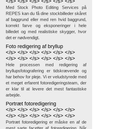
</s> </s> </s> </s> </s> </s>
Med Stock Photo Editing Services på
REPES kan du få dine stockbilleder skåret
af baggrund eller med ren hvid baggrund,
korrekt farve og eksponeringer i hele
billedet og med realistiske skygger, hvor
det er nødvendigt.
Foto redigering af
bryllup
</s> </s> </s> </s> </s> </s>
</s> </s> </s> </s> </s> </s>
Hele processen med redigering af
bryllupsfotografering er tidskrævende og
har behov for pleje. Vi er veludstyrede med
et meget erfarent fotoredigeringsteam, der
er klar til at levere det mest fantastiske
arbejde.
Portræt fotoredigering
</s> </s> </s> </s> </s> </s>
</s> </s> </s> </s> </s> </s>
Portræt fotoredigering er måske en af ​​de
mest sarte facetter af fotoredigering. Når