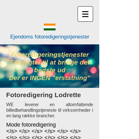
Ejendoms fotoredigeringstjenester
Fotoredigeringstjenester
Forpligtet til at bringe det
bedste ud
Der er INGEN "erstatning"
Fotoredigering Lodrette
WE leverer en altomfattende
billedbehandlingstjeneste til virksomheder i
en lang række brancher.
Mode fotoredigering
</s> </s> </s> </s> </s> </s>
</s> </s> </s> </s> </s> </s>